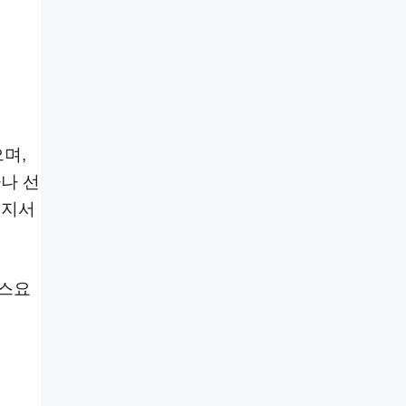
며,
나 선
고지서
가스요