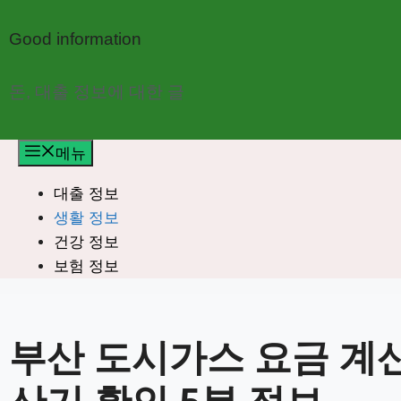
컨
텐
Good information
츠
로
돈, 대출 정보에 대한 글
건
너
메뉴
뛰
기
대출 정보
생활 정보
건강 정보
보험 정보
부산 도시가스 요금 계
산기 확인 5분 정보