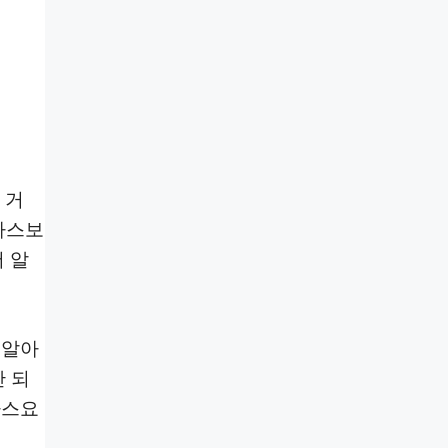
 거
가스보
 알
 알아
만 되
가스요