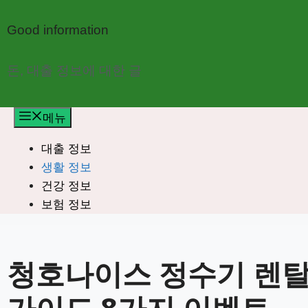
컨
텐
Good information
츠
로
돈, 대출 정보에 대한 글
건
너
메뉴
뛰
기
대출 정보
생활 정보
건강 정보
보험 정보
청호나이스 정수기 렌탈
가이드 8가지 이벤트