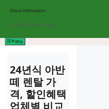
컨
텐
Good information
츠
로
돈, 대출 정보에 대한 글
건
너
메뉴
뛰
기
24년식 아반
떼 렌탈 가
격, 할인혜택
업체별 비교