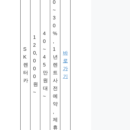
0
~
3
0
4
%
1
0
,
2
S
~
1
0,
바
K
4
년
0
로
렌
5
렌
0
가
터
만
트
0
기
카
원
사
원
대
전
~
~
예
약
,
제
휴