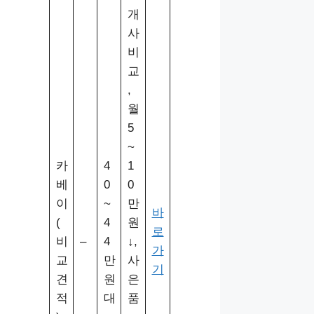
개
사
비
교
,
월
5
~
카
4
1
베
0
0
이
~
만
바
(
4
원
로
비
–
4
↓,
가
교
만
사
기
견
원
은
적
대
품