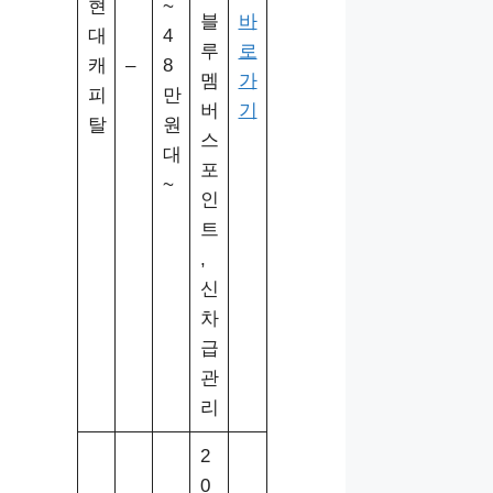
현
~
블
바
대
4
루
로
캐
–
8
멤
가
피
만
버
기
탈
원
스
대
포
~
인
트
,
신
차
급
관
리
2
0