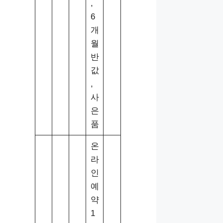
,
6
개
월
반
값
,
사
은
품
온
라
인
예
약
1