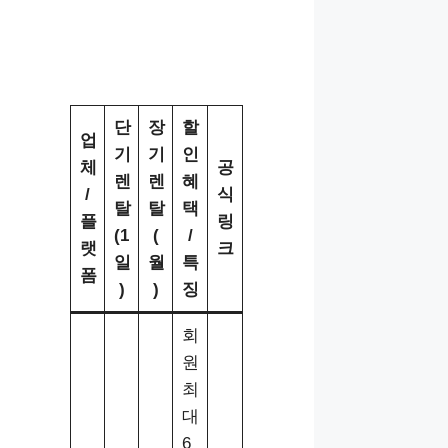
단
장
할
업
기
기
인
체
공
렌
렌
혜
/
식
탈
탈
택
플
링
(1
(
/
랫
크
일
월
특
폼
)
)
징
회
원
최
대
6