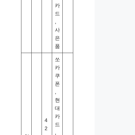
카
드
,
사
은
품
쏘
카
쿠
폰
,
현
대
카
4
드
2
,