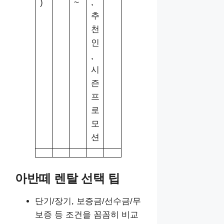
)
~
,
추
천
인
,
시
즌
프
로
모
션
아반떼 렌탈 선택 팁
단기/장기, 보증금/선수금/무
보증 등 조건을 꼼꼼히 비교