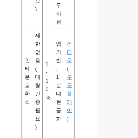
요
두
)
지
원
제
한
앱
핀
없
기
타
핀
음
반
운
5
타
(
,
(
~
운
대
1
구
1
교
량
분
글
0
환
인
내
플
%
소
증
현
레
필
금
이
요
화
)
)