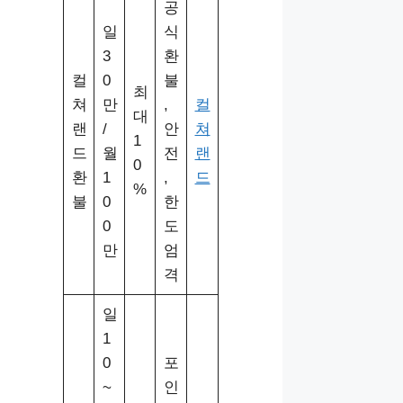
공
일
식
3
환
컬
0
불
최
쳐
만
,
컬
대
랜
/
안
쳐
1
드
월
전
랜
0
환
1
,
드
%
불
0
한
0
도
만
엄
격
일
1
0
포
~
인