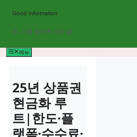
컨
텐
Good information
츠
로
돈, 대출 정보에 대한 글
건
너
메뉴
뛰
기
25년 상품권
현금화 루
트|한도·플
랫폼·수수료·