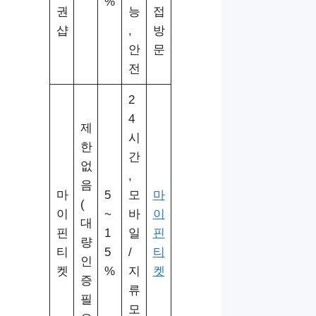
%
권
능
접
샵
,
방
안
문
전
2
4
제
시
한
간
없
,
음
마
5
모
마
(
이
~
바
이
대
핀
1
일
핀
량
티
5
/
티
인
켓
%
지
켓
증
류
필
모