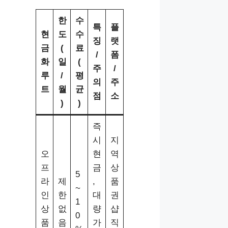
한
수
특
플
현
도
수
징
랫
금
(
료
/
폼
화
일
(
주
/
루
/
평
의
주
트
월
균
점
소
)
)
즉
시
지
오
현
역
프
금
상
5
라
제
,
품
~
인
한
대
권
1
상
없
량
샵
0
품
음
가
직