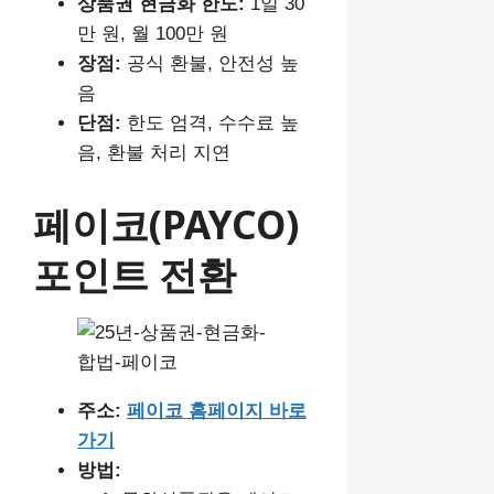
상품권 현금화
한도:
1일 30
만 원, 월 100만 원
장점:
공식 환불, 안전성 높
음
단점:
한도 엄격, 수수료 높
음, 환불 처리 지연
페이코(PAYCO)
포인트 전환
주소:
페이코 홈페이지 바로
가기
방법: