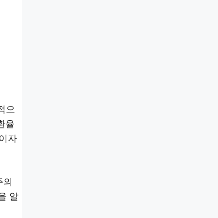
극적으
 환율
크이자
주의
을 알