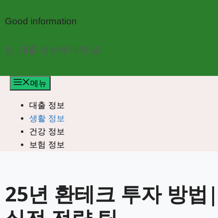
컨
텐
Good information
츠
로
돈, 대출 정보에 대한 글
건
너
메뉴
뛰
기
대출 정보
생활 정보
건강 정보
보험 정보
25년 환테크 투자 방법|
실전 전략 팁