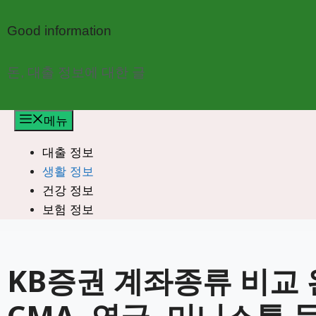
컨
텐
Good information
츠
로
돈, 대출 정보에 대한 글
건
너
메뉴
뛰
기
대출 정보
생활 정보
건강 정보
보험 정보
KB증권 계좌종류 비교 
CMA, 연금, 미니스톡 