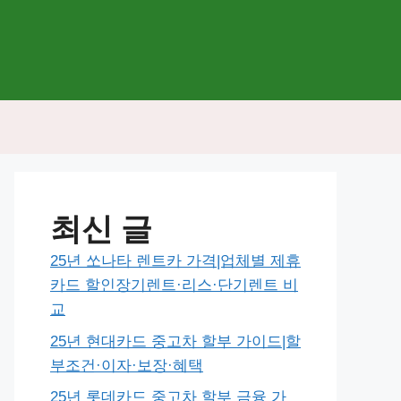
최신 글
25년 쏘나타 렌트카 가격|업체별 제휴
카드 할인장기렌트·리스·단기렌트 비
교
25년 현대카드 중고차 할부 가이드|할
부조건·이자·보장·혜택
25년 롯데카드 중고차 할부 금융 가