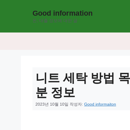
컨
텐
Good information
츠
돈, 대출 정보에 대한 글
로
건
너
뛰
기
니트 세탁 방법 목
분 정보
2023년 10월 10일
작성자:
Good informaiton