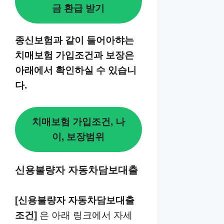
금 환급 받기
종신보험과 같이 들어아햐는
치매보험 가입조건과 보장은
아래에서 확인하실 수 있습니
다.
치매보험 가입조건, 나
이, 보장범위
신용불량자 자동차담보대출
[신용불량자 자동차담보대출
조건]
은 아래 링크에서 자세