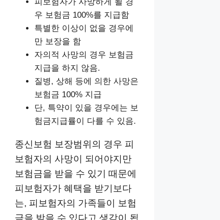
피보험자가 사망하게 될 경
우 보험금 100%를 지급함
특별한 이상이 없을 경우에
만 보장을 함
자의적 사망의 경우 보험금
지급을 하지 않음.
질병, 상해 등에 의한 사망은
보험금 100% 지급
단, 특약이 있을 경우에는 보
험금지급률이 다를 수 있음.
종신보험 보장범위의 경우 피
보험자의 사망이 되어야지만
보험금을 받을 수 있기 때문에
피보험자가 혜택을 받기보다
는, 피보험자의 가족들이 보험
금을 받을 수 있다고 생각이 됩