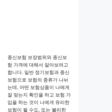
종신보험 보장범위와 종신보
험 가격에 대해서 알아보려고
합니다. 일반 정기보험과 종신
보험으로 보험의 종류가 나뉘
는데, 어떤 보험상품이 나에게
잘 맞는지 확인을 하고 보험 가
입을 하는 것이 나에게 유리한
보험이 될 수도, 또는 불리한