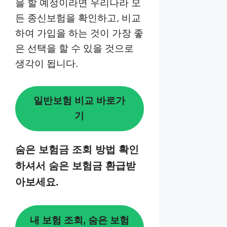
을 할 예정이라면 우리나라 모
든 종신보험을 확인하고, 비교
하여 가입을 하는 것이 가장 좋
은 선택을 할 수 있을 것으로
생각이 됩니다.
일반보험 비교 바로가
기
숨은 보험금 조회 방법 확인
하셔서 숨은 보험금 환급받
아보세요.
내 보험 조회, 숨은 보험