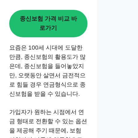
종신보험 가격 비교 바
로가기
요즘은 100세 시대에 도달한
만큼, 종신보험의 활용도가 많
은데, 종신보험을 들어놓았지
만, 오랫동안 살면서 금전적으
로 힘들 경우 연금형식으로 종
신보험을 받을 수 있습니다.
가입자가 원하는 시점에서 연
금 형태로 전환할 수 있는 옵션
을 제공해 주기 때문에, 보험