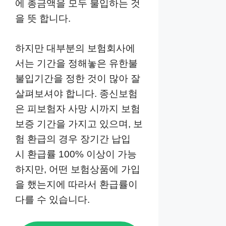
에 총금액을 모두 불입하는 것
을 뜻 합니다.
하지만 대부분의 보험회사에
서는 기간을 정해놓은 유한불
불입기간을 정한 것이 많아 잘
살펴보셔야 합니다. 종신보험
은 피보험자 사망 시까지 보험
보증 기간을 가지고 있으며, 보
험 환급의 경우 장기간 납입
시 환급률 100% 이상이 가능
하지만, 어떤 보험상품에 가입
을 했는지에 따라서 환급률이
다를 수 있습니다.