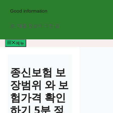
컨
텐
Good information
츠
로
돈, 대출 정보에 대한 글
건
너
메뉴
뛰
기
종신보험 보
장범위 와 보
험가격 확인
하기 5분 정