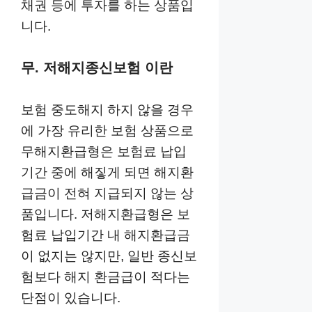
채권 등에 투자를 하는 상품입
니다.
무. 저해지종신보험 이란
보험 중도해지 하지 않을 경우
에 가장 유리한 보험 상품으로
무해지환급형은 보험료 납입
기간 중에 해짛게 되면 해지환
급금이 전혀 지급되지 않는 상
품입니다. 저해지환급형은 보
험료 납입기간 내 해지환급금
이 없지는 않지만, 일반 종신보
험보다 해지 환금급이 적다는
단점이 있습니다.