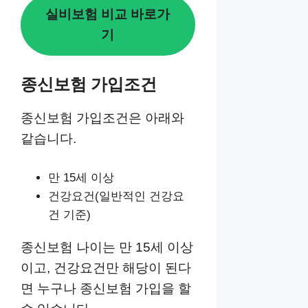
실비보험 비교 바로가
기
종신보험 가입조건
종신보험 가입조건은 아래와
같습니다.
만 15세 이상
건강요건(일반적인 건강요
건 기준)
종신보험 나이는 만 15세 이상
이고, 건강요건만 해당이 된다
면 누구나 종신보험 가입을 할