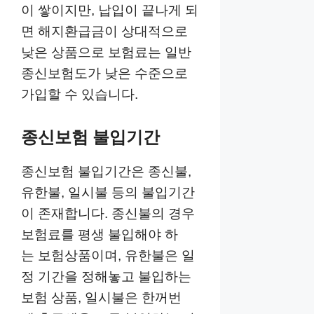
이 쌓이지만, 납입이 끝나게 되
면 해지환급금이 상대적으로
낮은 상품으로 보험료는 일반
종신보험도가 낮은 수준으로
가입할 수 있습니다.
종신보험 불입기간
종신보험 불입기간은 종신불,
유한불, 일시불 등의 불입기간
이 존재합니다. 종신불의 경우
보험료를 평생 불입해야 하
는 보험상품이며, 유한불은 일
정 기간을 정해놓고 불입하는
보험 상품, 일시불은 한꺼번